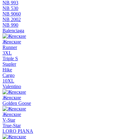
NB 993
NB 530
NB 9060
NB 2002
NB 990
Balenciaga
Женские
Runner
3XL
Triple S
Stapler
Hike
Cargo
10XL
Valentino
Женские
Golden Goose
Женские
V-Star
True-Star
LORO PIANA