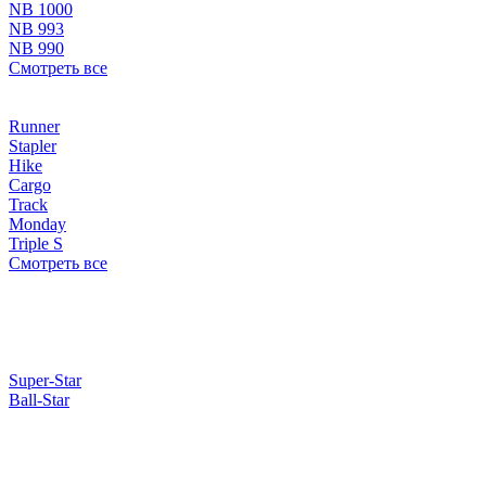
NB 1000
NB 993
NB 990
Смотреть все
Runner
Stapler
Hike
Cargo
Track
Monday
Triple S
Смотреть все
Super-Star
Ball-Star