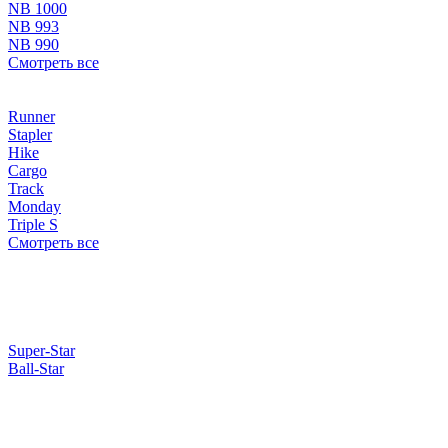
NB 1000
NB 993
NB 990
Смотреть все
Runner
Stapler
Hike
Cargo
Track
Monday
Triple S
Смотреть все
Super-Star
Ball-Star