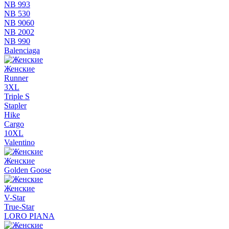
NB 993
NB 530
NB 9060
NB 2002
NB 990
Balenciaga
Женские
Runner
3XL
Triple S
Stapler
Hike
Cargo
10XL
Valentino
Женские
Golden Goose
Женские
V-Star
True-Star
LORO PIANA