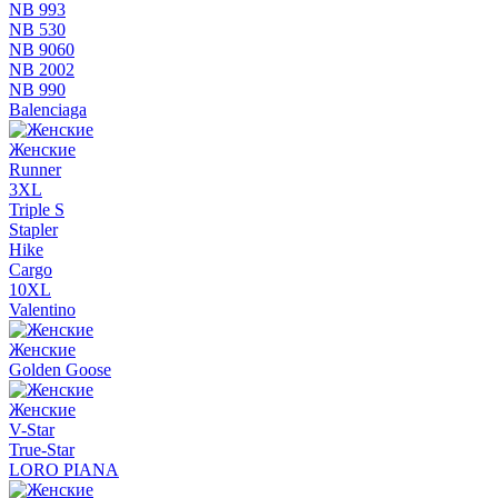
NB 993
NB 530
NB 9060
NB 2002
NB 990
Balenciaga
Женские
Runner
3XL
Triple S
Stapler
Hike
Cargo
10XL
Valentino
Женские
Golden Goose
Женские
V-Star
True-Star
LORO PIANA