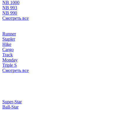
NB 1000
NB 993
NB 990
Смотреть все
Runner
Stapler
Hike
Cargo
Track
Monday
Triple S
Смотреть все
Super-Star
Ball-Star