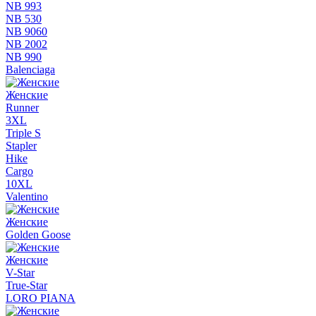
NB 993
NB 530
NB 9060
NB 2002
NB 990
Balenciaga
Женские
Runner
3XL
Triple S
Stapler
Hike
Cargo
10XL
Valentino
Женские
Golden Goose
Женские
V-Star
True-Star
LORO PIANA