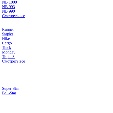
NB 1000
NB 993
NB 990
Смотреть все
Runner
Stapler
Hike
Cargo
Track
Monday
Triple S
Смотреть все
Super-Star
Ball-Star