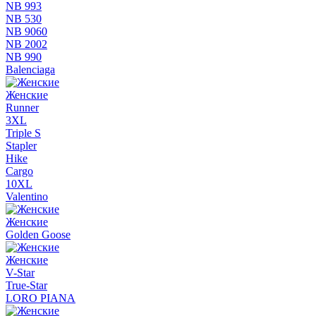
NB 993
NB 530
NB 9060
NB 2002
NB 990
Balenciaga
Женские
Runner
3XL
Triple S
Stapler
Hike
Cargo
10XL
Valentino
Женские
Golden Goose
Женские
V-Star
True-Star
LORO PIANA