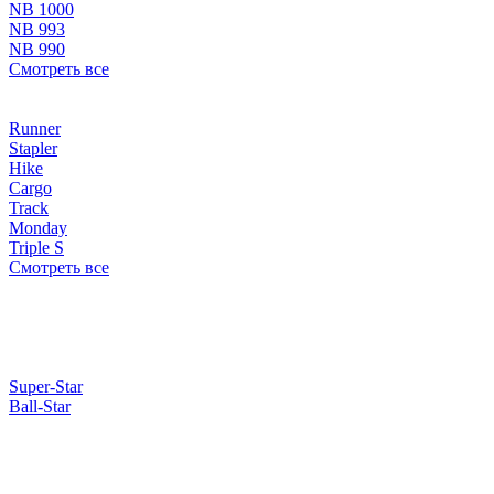
NB 1000
NB 993
NB 990
Смотреть все
Runner
Stapler
Hike
Cargo
Track
Monday
Triple S
Смотреть все
Super-Star
Ball-Star