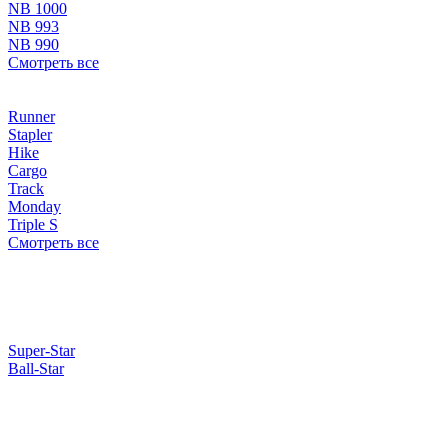
NB 1000
NB 993
NB 990
Смотреть все
Runner
Stapler
Hike
Cargo
Track
Monday
Triple S
Смотреть все
Super-Star
Ball-Star