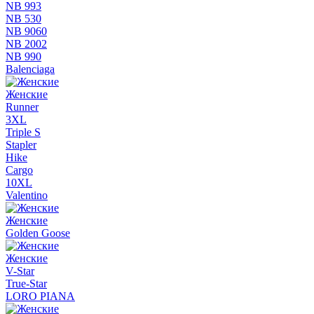
NB 993
NB 530
NB 9060
NB 2002
NB 990
Balenciaga
Женские
Runner
3XL
Triple S
Stapler
Hike
Cargo
10XL
Valentino
Женские
Golden Goose
Женские
V-Star
True-Star
LORO PIANA