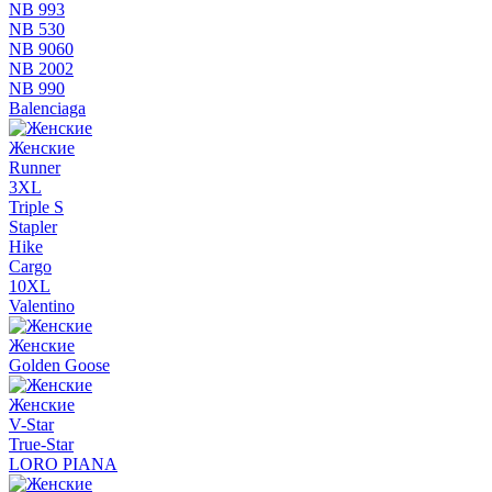
NB 993
NB 530
NB 9060
NB 2002
NB 990
Balenciaga
Женские
Runner
3XL
Triple S
Stapler
Hike
Cargo
10XL
Valentino
Женские
Golden Goose
Женские
V-Star
True-Star
LORO PIANA