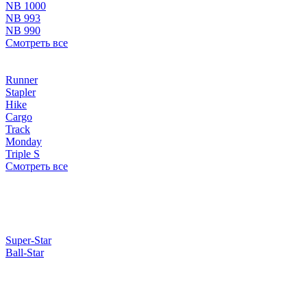
NB 1000
NB 993
NB 990
Смотреть все
Runner
Stapler
Hike
Cargo
Track
Monday
Triple S
Смотреть все
Super-Star
Ball-Star