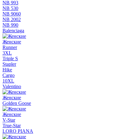
NB 993
NB 530
NB 9060
NB 2002
NB 990
Balenciaga
Женские
Runner
3XL
Triple S
Stapler
Hike
Cargo
10XL
Valentino
Женские
Golden Goose
Женские
V-Star
True-Star
LORO PIANA