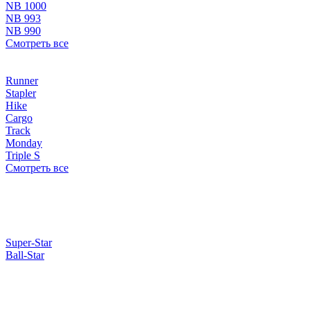
NB 1000
NB 993
NB 990
Смотреть все
Runner
Stapler
Hike
Cargo
Track
Monday
Triple S
Смотреть все
Super-Star
Ball-Star