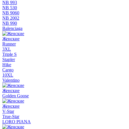
NB 993
NB 530
NB 9060
NB 2002
NB 990
Balenciaga
Женские
Runner
3XL
Triple S
Stapler
Hike
Cargo
10XL
Valentino
Женские
Golden Goose
Женские
V-Star
True-Star
LORO PIANA