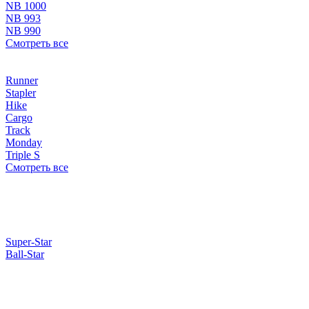
NB 1000
NB 993
NB 990
Смотреть все
Runner
Stapler
Hike
Cargo
Track
Monday
Triple S
Смотреть все
Super-Star
Ball-Star