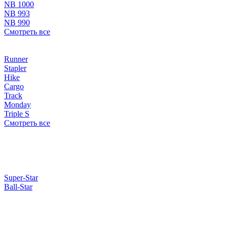
NB 1000
NB 993
NB 990
Смотреть все
Runner
Stapler
Hike
Cargo
Track
Monday
Triple S
Смотреть все
Super-Star
Ball-Star