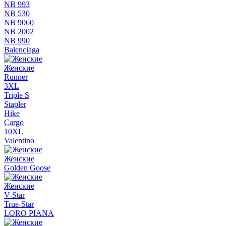
NB 993
NB 530
NB 9060
NB 2002
NB 990
Balenciaga
Женские
Runner
3XL
Triple S
Stapler
Hike
Cargo
10XL
Valentino
Женские
Golden Goose
Женские
V-Star
True-Star
LORO PIANA