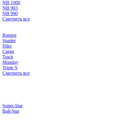
NB 1000
NB 993
NB 990
Смотреть все
Runner
Stapler
Hike
Cargo
Track
Monday
Triple S
Смотреть все
Super-Star
Ball-Star