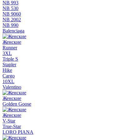
NB 993
NB 530
NB 9060
NB 2002
NB 990
Balenciaga
Женские
Runner
3XL
Triple S
Stapler
Hike
Cargo
10XL
Valentino
Женские
Golden Goose
Женские
V-Star
True-Star
LORO PIANA