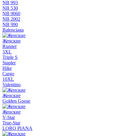
NB 993
NB 530
NB 9060
NB 2002
NB 990
Balenciaga
Женские
Runner
3XL
Triple S
Stapler
Hike
Cargo
10XL
Valentino
Женские
Golden Goose
Женские
V-Star
True-Star
LORO PIANA