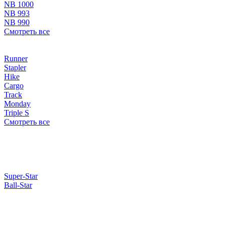
NB 1000
NB 993
NB 990
Смотреть все
Runner
Stapler
Hike
Cargo
Track
Monday
Triple S
Смотреть все
Super-Star
Ball-Star