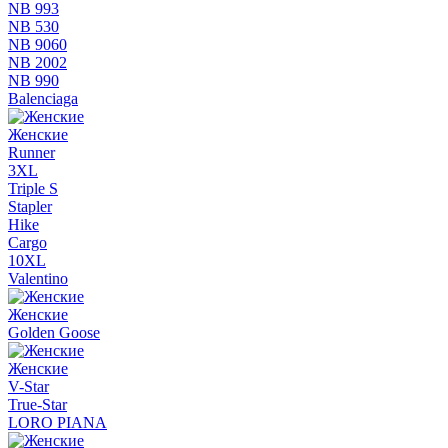
NB 993
NB 530
NB 9060
NB 2002
NB 990
Balenciaga
Женские
Runner
3XL
Triple S
Stapler
Hike
Cargo
10XL
Valentino
Женские
Golden Goose
Женские
V-Star
True-Star
LORO PIANA