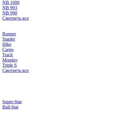
NB 1000
NB 993
NB 990
Смотреть все
Runner
Stapler
Hike
Cargo
Track
Monday
Triple S
Смотреть все
Super-Star
Ball-Star