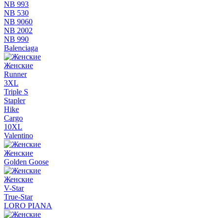
NB 993
NB 530
NB 9060
NB 2002
NB 990
Balenciaga
Женские
Runner
3XL
Triple S
Stapler
Hike
Cargo
10XL
Valentino
Женские
Golden Goose
Женские
V-Star
True-Star
LORO PIANA