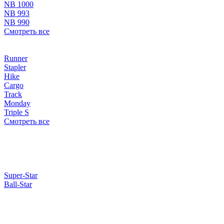
NB 1000
NB 993
NB 990
Смотреть все
Runner
Stapler
Hike
Cargo
Track
Monday
Triple S
Смотреть все
Super-Star
Ball-Star