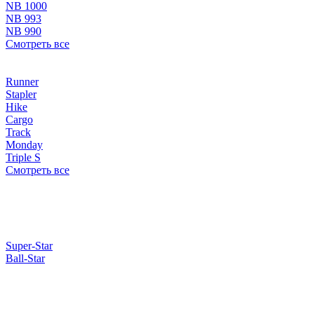
NB 1000
NB 993
NB 990
Смотреть все
Runner
Stapler
Hike
Cargo
Track
Monday
Triple S
Смотреть все
Super-Star
Ball-Star