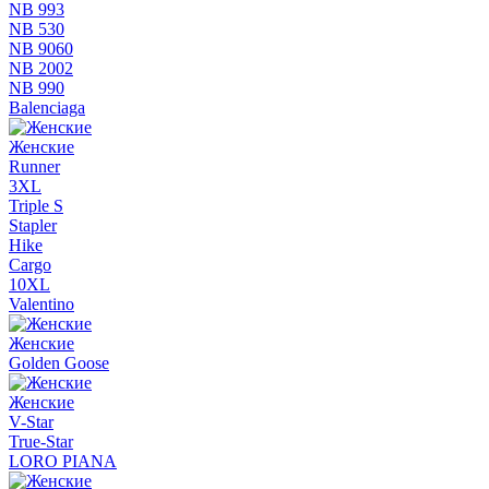
NB 993
NB 530
NB 9060
NB 2002
NB 990
Balenciaga
Женские
Runner
3XL
Triple S
Stapler
Hike
Cargo
10XL
Valentino
Женские
Golden Goose
Женские
V-Star
True-Star
LORO PIANA