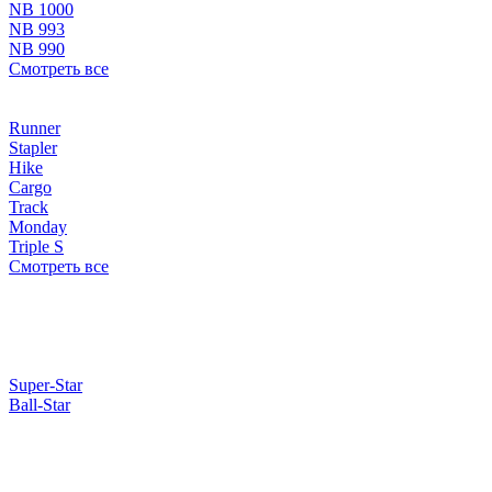
NB 1000
NB 993
NB 990
Смотреть все
Runner
Stapler
Hike
Cargo
Track
Monday
Triple S
Смотреть все
Super-Star
Ball-Star