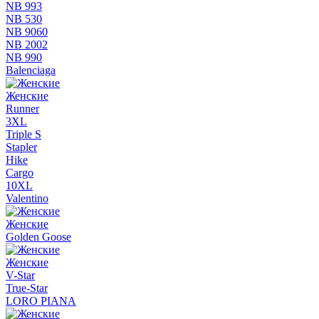
NB 993
NB 530
NB 9060
NB 2002
NB 990
Balenciaga
Женские
Runner
3XL
Triple S
Stapler
Hike
Cargo
10XL
Valentino
Женские
Golden Goose
Женские
V-Star
True-Star
LORO PIANA