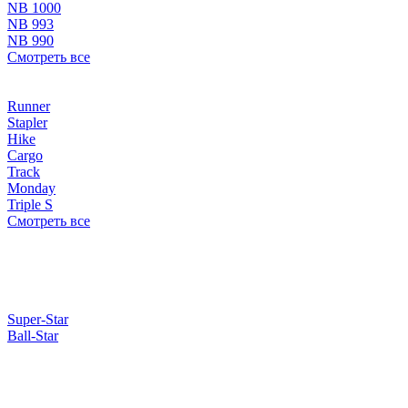
NB 1000
NB 993
NB 990
Смотреть все
Runner
Stapler
Hike
Cargo
Track
Monday
Triple S
Смотреть все
Super-Star
Ball-Star