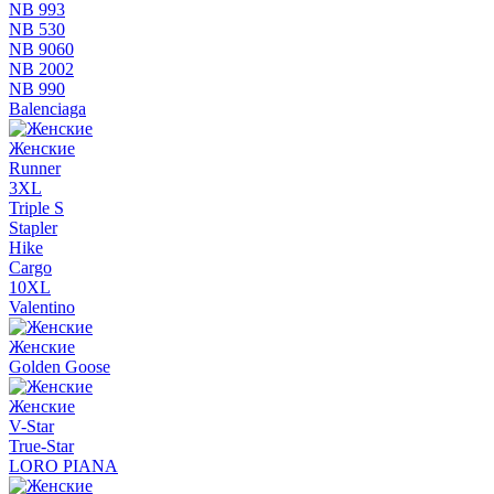
NB 993
NB 530
NB 9060
NB 2002
NB 990
Balenciaga
Женские
Runner
3XL
Triple S
Stapler
Hike
Cargo
10XL
Valentino
Женские
Golden Goose
Женские
V-Star
True-Star
LORO PIANA