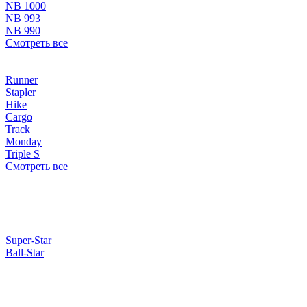
NB 1000
NB 993
NB 990
Смотреть все
Runner
Stapler
Hike
Cargo
Track
Monday
Triple S
Смотреть все
Super-Star
Ball-Star