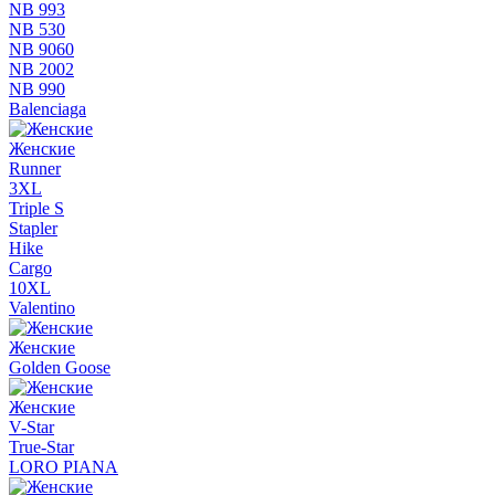
NB 993
NB 530
NB 9060
NB 2002
NB 990
Balenciaga
Женские
Runner
3XL
Triple S
Stapler
Hike
Cargo
10XL
Valentino
Женские
Golden Goose
Женские
V-Star
True-Star
LORO PIANA