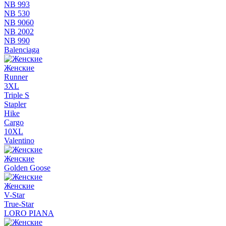
NB 993
NB 530
NB 9060
NB 2002
NB 990
Balenciaga
Женские
Runner
3XL
Triple S
Stapler
Hike
Cargo
10XL
Valentino
Женские
Golden Goose
Женские
V-Star
True-Star
LORO PIANA