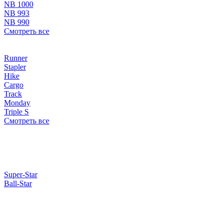
NB 1000
NB 993
NB 990
Смотреть все
Runner
Stapler
Hike
Cargo
Track
Monday
Triple S
Смотреть все
Super-Star
Ball-Star