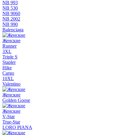
NB 993
NB 530
NB 9060
NB 2002
NB 990
Balenciaga
Женские
Runner
3XL
Triple S
Stapler
Hike
Cargo
10XL
Valentino
Женские
Golden Goose
Женские
V-Star
True-Star
LORO PIANA