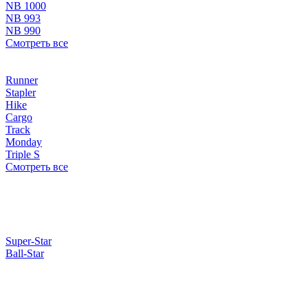
NB 1000
NB 993
NB 990
Смотреть все
Runner
Stapler
Hike
Cargo
Track
Monday
Triple S
Смотреть все
Super-Star
Ball-Star