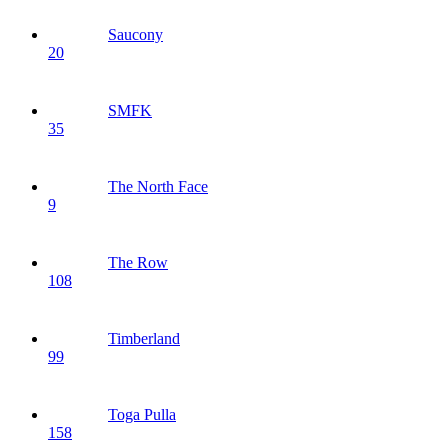
Saucony
20
SMFK
35
The North Face
9
The Row
108
Timberland
99
Toga Pulla
158