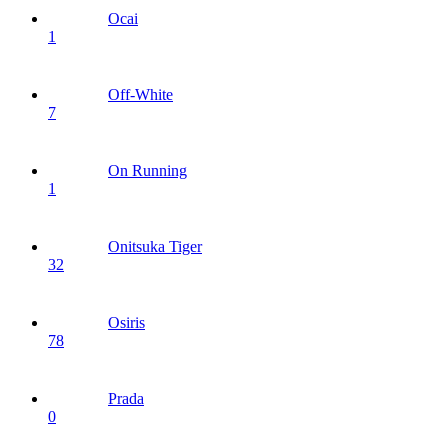
Ocai
1
Off-White
7
On Running
1
Onitsuka Tiger
32
Osiris
78
Prada
0