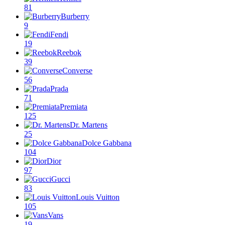
81
Burberry
9
Fendi
19
Reebok
39
Converse
56
Prada
71
Premiata
125
Dr. Martens
25
Dolce Gabbana
104
Dior
97
Gucci
83
Louis Vuitton
105
Vans
19