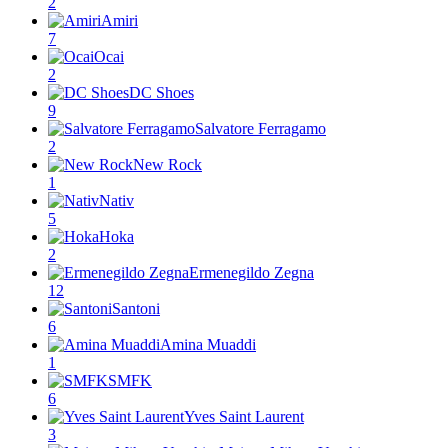
2
Amiri
7
Ocai
2
DC Shoes
9
Salvatore Ferragamo
2
New Rock
1
Nativ
5
Hoka
2
Ermenegildo Zegna
12
Santoni
6
Amina Muaddi
1
SMFK
6
Yves Saint Laurent
3