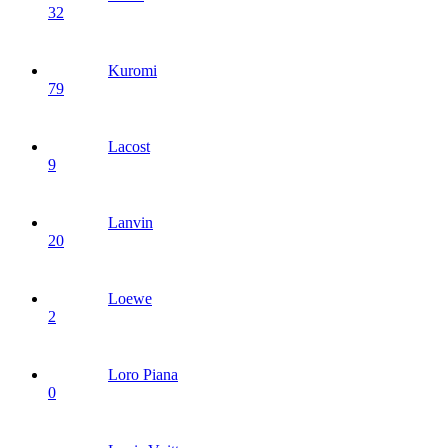
32
Kuromi
79
Lacost
9
Lanvin
20
Loewe
2
Loro Piana
0