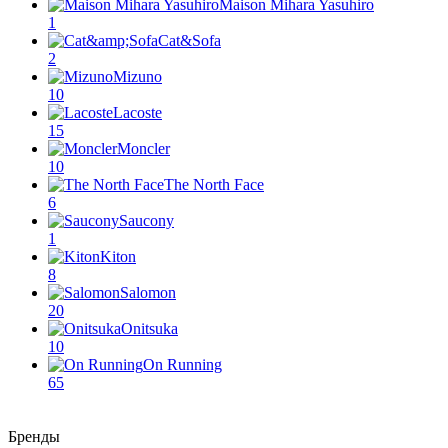
Maison Mihara Yasuhiro
1
Cat&Sofa
2
Mizuno
10
Lacoste
15
Moncler
10
The North Face
6
Saucony
1
Kiton
8
Salomon
20
Onitsuka
10
On Running
65
Бренды