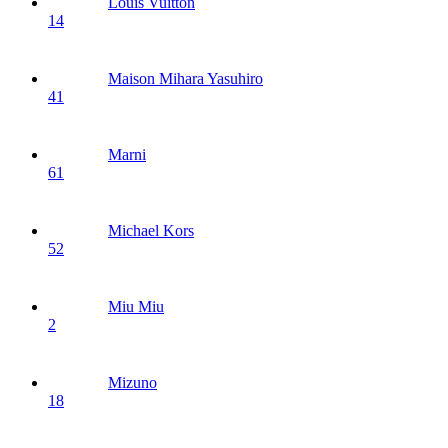
Louis Vuitton
14
Maison Mihara Yasuhiro
41
Marni
61
Michael Kors
52
Miu Miu
2
Mizuno
18