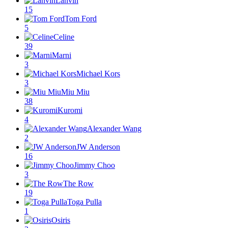
Lanvin
15
Tom Ford
5
Celine
39
Marni
3
Michael Kors
3
Miu Miu
38
Kuromi
4
Alexander Wang
2
JW Anderson
16
Jimmy Choo
3
The Row
19
Toga Pulla
1
Osiris