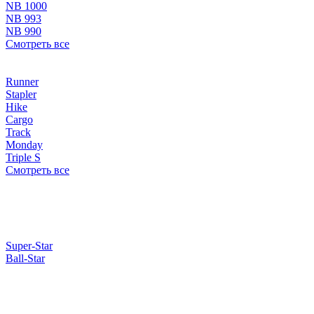
NB 1000
NB 993
NB 990
Смотреть все
Runner
Stapler
Hike
Cargo
Track
Monday
Triple S
Смотреть все
Super-Star
Ball-Star