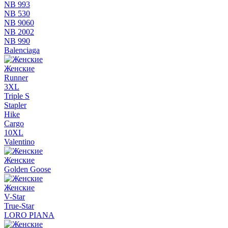
NB 993
NB 530
NB 9060
NB 2002
NB 990
Balenciaga
Женские
Runner
3XL
Triple S
Stapler
Hike
Cargo
10XL
Valentino
Женские
Golden Goose
Женские
V-Star
True-Star
LORO PIANA