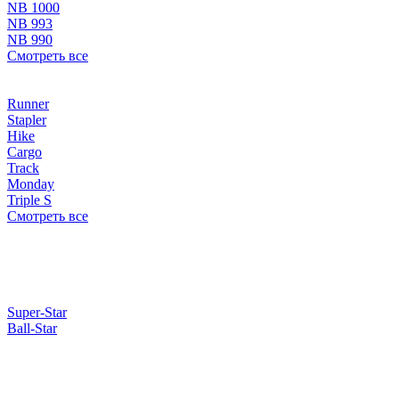
NB 1000
NB 993
NB 990
Смотреть все
Runner
Stapler
Hike
Cargo
Track
Monday
Triple S
Смотреть все
Super-Star
Ball-Star