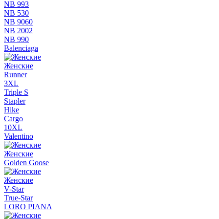
NB 993
NB 530
NB 9060
NB 2002
NB 990
Balenciaga
Женские
Runner
3XL
Triple S
Stapler
Hike
Cargo
10XL
Valentino
Женские
Golden Goose
Женские
V-Star
True-Star
LORO PIANA