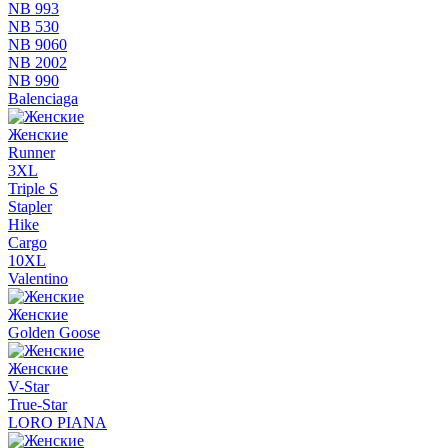
NB 993
NB 530
NB 9060
NB 2002
NB 990
Balenciaga
Женские
Runner
3XL
Triple S
Stapler
Hike
Cargo
10XL
Valentino
Женские
Golden Goose
Женские
V-Star
True-Star
LORO PIANA