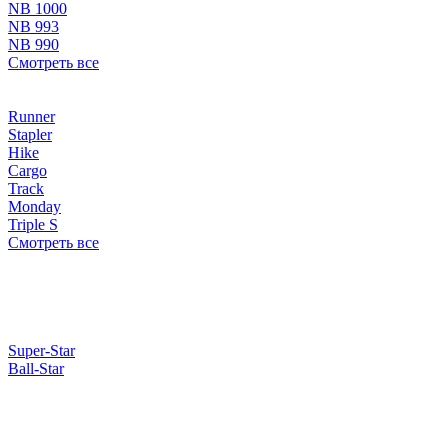
NB 1000
NB 993
NB 990
Смотреть все
Runner
Stapler
Hike
Cargo
Track
Monday
Triple S
Смотреть все
Super-Star
Ball-Star