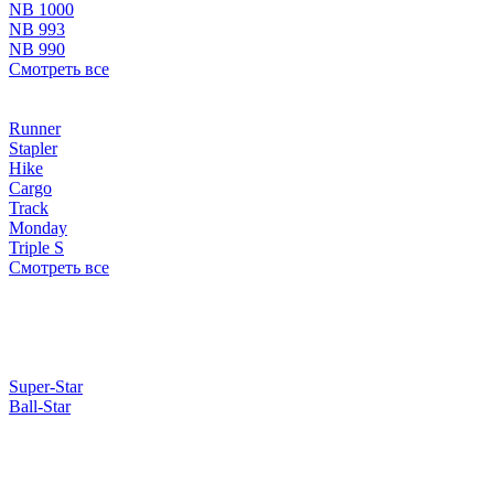
NB 1000
NB 993
NB 990
Смотреть все
Runner
Stapler
Hike
Cargo
Track
Monday
Triple S
Смотреть все
Super-Star
Ball-Star