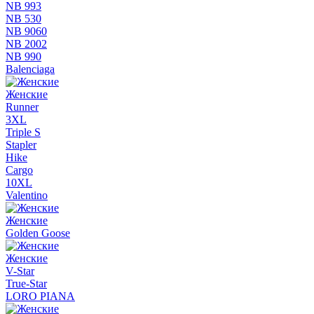
NB 993
NB 530
NB 9060
NB 2002
NB 990
Balenciaga
Женские
Runner
3XL
Triple S
Stapler
Hike
Cargo
10XL
Valentino
Женские
Golden Goose
Женские
V-Star
True-Star
LORO PIANA