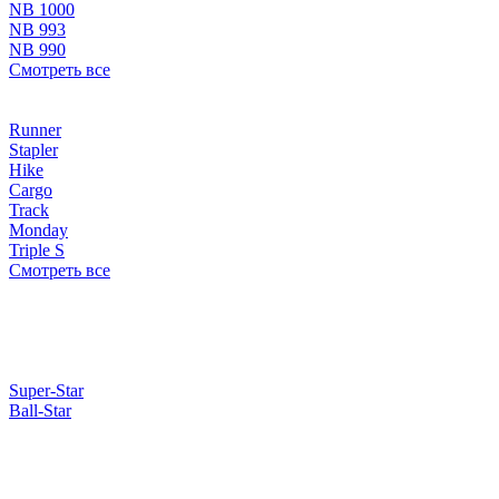
NB 1000
NB 993
NB 990
Смотреть все
Runner
Stapler
Hike
Cargo
Track
Monday
Triple S
Смотреть все
Super-Star
Ball-Star