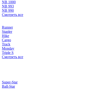
NB 1000
NB 993
NB 990
Смотреть все
Runner
Stapler
Hike
Cargo
Track
Monday
Triple S
Смотреть все
Super-Star
Ball-Star