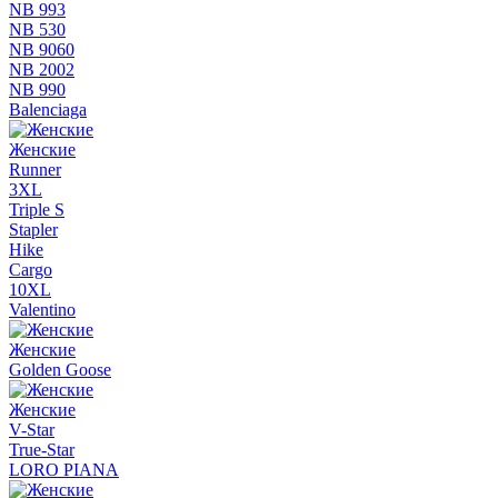
NB 993
NB 530
NB 9060
NB 2002
NB 990
Balenciaga
Женские
Runner
3XL
Triple S
Stapler
Hike
Cargo
10XL
Valentino
Женские
Golden Goose
Женские
V-Star
True-Star
LORO PIANA