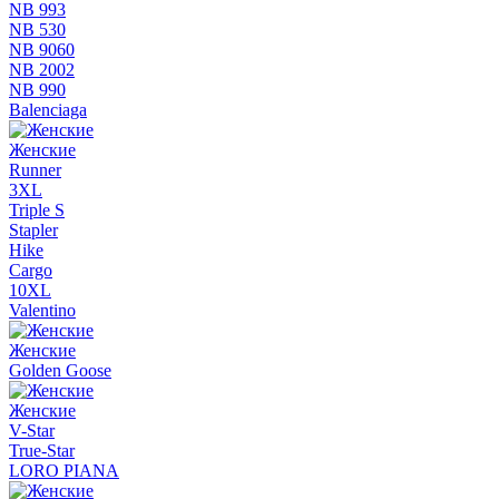
NB 993
NB 530
NB 9060
NB 2002
NB 990
Balenciaga
Женские
Runner
3XL
Triple S
Stapler
Hike
Cargo
10XL
Valentino
Женские
Golden Goose
Женские
V-Star
True-Star
LORO PIANA