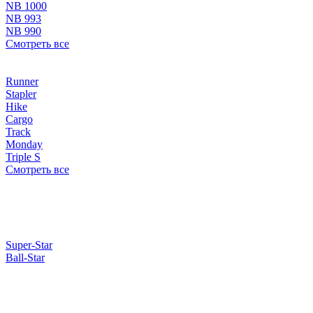
NB 1000
NB 993
NB 990
Смотреть все
Runner
Stapler
Hike
Cargo
Track
Monday
Triple S
Смотреть все
Super-Star
Ball-Star