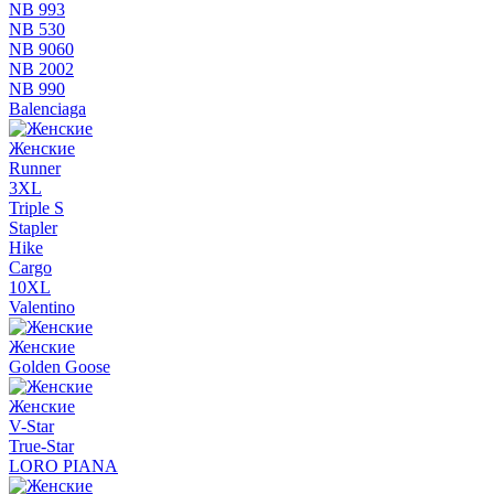
NB 993
NB 530
NB 9060
NB 2002
NB 990
Balenciaga
Женские
Runner
3XL
Triple S
Stapler
Hike
Cargo
10XL
Valentino
Женские
Golden Goose
Женские
V-Star
True-Star
LORO PIANA