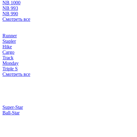
NB 1000
NB 993
NB 990
Смотреть все
Runner
Stapler
Hike
Cargo
Track
Monday
Triple S
Смотреть все
Super-Star
Ball-Star