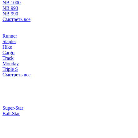
NB 1000
NB 993
NB 990
Смотреть все
Runner
Stapler
Hike
Cargo
Track
Monday
Triple S
Смотреть все
Super-Star
Ball-Star