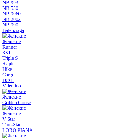
NB 993
NB 530
NB 9060
NB 2002
NB 990
Balenciaga
Женские
Runner
3XL
Triple S
Stapler
Hike
Cargo
10XL
Valentino
Женские
Golden Goose
Женские
V-Star
True-Star
LORO PIANA