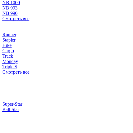
NB 1000
NB 993
NB 990
Смотреть все
Runner
Stapler
Hike
Cargo
Track
Monday
Triple S
Смотреть все
Super-Star
Ball-Star