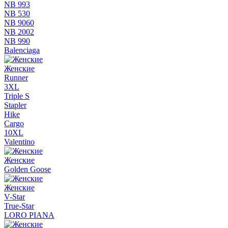
NB 993
NB 530
NB 9060
NB 2002
NB 990
Balenciaga
Женские
Runner
3XL
Triple S
Stapler
Hike
Cargo
10XL
Valentino
Женские
Golden Goose
Женские
V-Star
True-Star
LORO PIANA