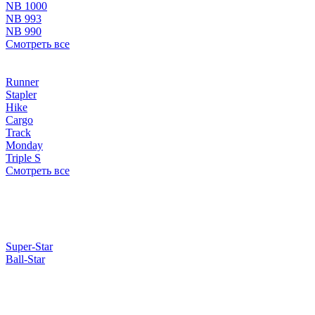
NB 1000
NB 993
NB 990
Смотреть все
Runner
Stapler
Hike
Cargo
Track
Monday
Triple S
Смотреть все
Super-Star
Ball-Star