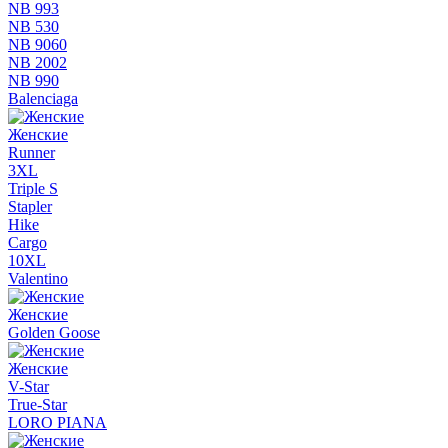
NB 993
NB 530
NB 9060
NB 2002
NB 990
Balenciaga
Женские
Runner
3XL
Triple S
Stapler
Hike
Cargo
10XL
Valentino
Женские
Golden Goose
Женские
V-Star
True-Star
LORO PIANA