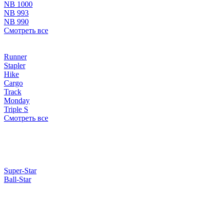
NB 1000
NB 993
NB 990
Смотреть все
Runner
Stapler
Hike
Cargo
Track
Monday
Triple S
Смотреть все
Super-Star
Ball-Star