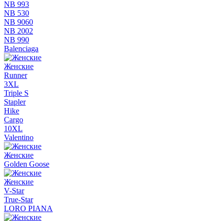
NB 993
NB 530
NB 9060
NB 2002
NB 990
Balenciaga
Женские
Runner
3XL
Triple S
Stapler
Hike
Cargo
10XL
Valentino
Женские
Golden Goose
Женские
V-Star
True-Star
LORO PIANA